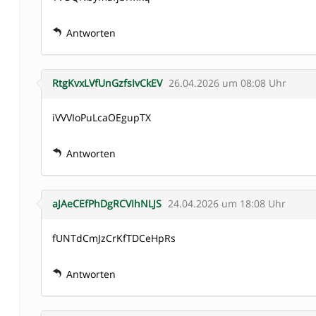
Antworten
RtgKvxLVfUnGzfsIvCkEV
26.04.2026 um 08:08 Uhr
iVVVIoPuLcaOEgupTX
Antworten
aJAeCEfPhDgRCVIhNLJS
24.04.2026 um 18:08 Uhr
fUNTdCmJzCrKfTDCeHpRs
Antworten