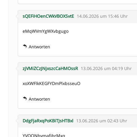
sQEFiHOenCWkVBOXSvtE
14.06.2026 um 15:46 Uhr
eMqWVmYgWXvbgugo
Antworten
zjVMiZCzJNjxszcCaHMOssR
13.06.2026 um 04:19 Uhr
xoXWFlkKEGFYDmPlxbsseuO
Antworten
DdgFjaRxqPoKBiTJsHTBxl
13.06.2026 um 02:43 Uhr
YVOQNbymafjbrMxq