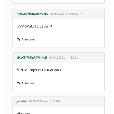
RtgKvxLVfUnGzfsIvCkEV
26.04.2026 um 08:08 Uhr
iVVVIoPuLcaOEgupTX
Antworten
aJAeCEfPhDgRCVIhNLJS
24.04.2026 um 18:08 Uhr
fUNTdCmJzCrKfTDCeHpRs
Antworten
Jaroslav
16.09.2025 um 12:13 Uhr
Hi there,