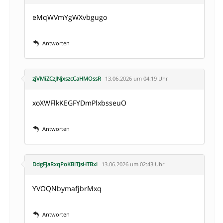
eMqWVmYgWXvbgugo
Antworten
zjVMiZCzJNjxszcCaHMOssR
13.06.2026 um 04:19 Uhr
xoXWFlkKEGFYDmPlxbsseuO
Antworten
DdgFjaRxqPoKBiTJsHTBxl
13.06.2026 um 02:43 Uhr
YVOQNbymafjbrMxq
Antworten