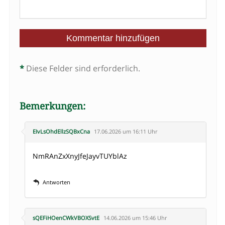
*
Diese Felder sind erforderlich.
Bemerkungen:
EIvLsOhdEllzSQBxCna
17.06.2026 um 16:11 Uhr
NmRAnZxXnyJfeJayvTUYblAz
Antworten
sQEFiHOenCWkVBOXSvtE
14.06.2026 um 15:46 Uhr