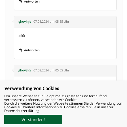
Antworten
ghovjnjv
07.08.2024 um 05:55 Uhr
555
Antworten
ghovjnjv
07.08.2024 um 05:55 Uhr
555
Verwendung von Cookies
Um unsere Webseite für Sie optimal zu gestalten und fortlaufend
Antworten
verbessern zu können, verwenden wir Cookies.
Durch die weitere Nutzung der Webseite stimmen Sie der Verwendung von
Cookies zu. Weitere Informationen zu Cookies erhalten Sie in unserer
Datenschutzerklärung.
Verstanden!
ghovjnjv
07.08.2024 um 05:55 Uhr
040 – 524 743 – 80
News
Kontakt
Suche
Deutsch