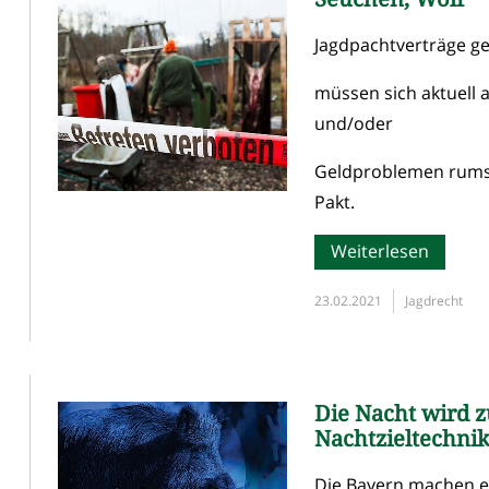
Jagdpachtverträge ge
müssen sich aktuell a
und/oder
Geldproblemen rumsch
Pakt.
Weiterlesen
23.02.2021
Jagdrecht
Die Nacht wird 
Nachtzieltechni
Die Bayern machen es