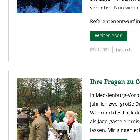
verboten. Nun wird e
Referentenentwurf im
Weiterlesen
03.01.2021
Jagdrecht
Ihre Fragen zu 
In Mecklenburg-Vorpo
jährlich zwei große 
Während des Lock-do
als Jagd-gäste einrei
lassen. Mir gingen erh