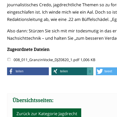
journalistisches Credo, jagdrechtliche Themen so zu for
eingeschlafen ist. Ich winde mich wie ein Aal. Doch so 
Redaktionsleitung ab, wie eine .22 am Büffelschädel. „Ega
Also dann: Stürzen Sie sich mit mir todesmutig in das e
Nachsichttechnik – und halten Sie „zum besseren Verda
Zugeordnete Dateien
008_011_GranzinVocke_DJZ0820_1.pdf
1,006 KB
teilen
teilen
tweet
0
Übersichtsseiten:
Zurück zur Kategorie Jagdrecht