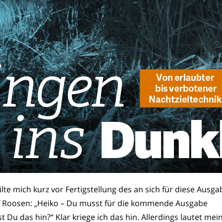
te mich kurz vor Fertigstellung des an sich für diese Ausga
olf Roosen: „Heiko – Du musst für die kommende Ausgabe
Du das hin?“ Klar kriege ich das hin. Allerdings lautet mei