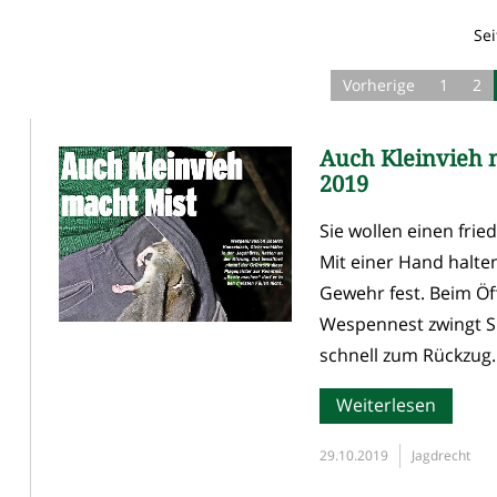
Sei
Vorherige
1
2
Auch Kleinvieh m
2019
Sie wollen einen fri
Mit einer Hand halte
Gewehr fest. Beim Ö
Wespennest zwingt 
schnell zum Rückzug.
Weiterlesen
29.10.2019
Jagdrecht