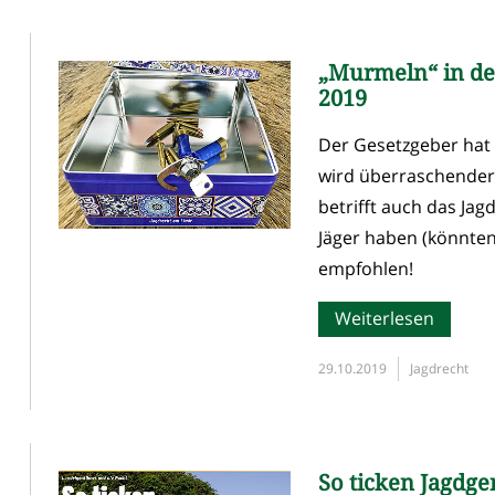
„Murmeln“ in der
2019
Der Gesetzgeber hat f
wird überraschender
betrifft auch das Ja
Jäger haben (könnten)
empfohlen!
Weiterlesen
29.10.2019
Jagdrecht
So ticken Jagdge